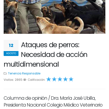
Ataques de perros:
12
Necesidad de acción
AGOSTO
multidimensional
Tenencia Responsable
Visitas: 2865
1
2
Calificación:
3
4
5
Columna de opinión / Dra. María José Ubilla,
Presidenta Nacional Colegio Médico Veterinario