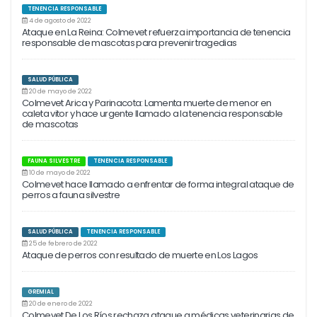
TENENCIA RESPONSABLE
4 de agosto de 2022
Ataque en La Reina: Colmevet refuerza importancia de tenencia
responsable de mascotas para prevenir tragedias
SALUD PÚBLICA
20 de mayo de 2022
Colmevet Arica y Parinacota: Lamenta muerte de menor en
caleta vitor y hace urgente llamado a la tenencia responsable
de mascotas
FAUNA SILVESTRE
TENENCIA RESPONSABLE
10 de mayo de 2022
Colmevet hace llamado a enfrentar de forma integral ataque de
perros a fauna silvestre
SALUD PÚBLICA
TENENCIA RESPONSABLE
25 de febrero de 2022
Ataque de perros con resultado de muerte en Los Lagos
GREMIAL
20 de enero de 2022
Colmevet De Los Ríos rechaza ataque a médicas veterinarias de