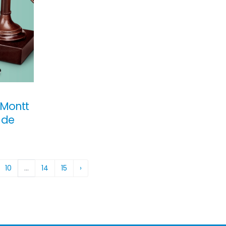
 Montt
o de
10
...
14
15
›