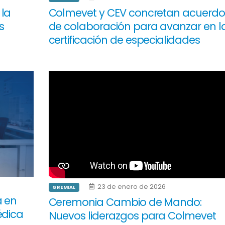
 la
Colmevet y CEV concretan acuerdo
s
de colaboración para avanzar en l
certificación de especialidades
23 de enero de 2026
GREMIAL
a en
Ceremonia Cambio de Mando:
édica
Nuevos liderazgos para Colmevet