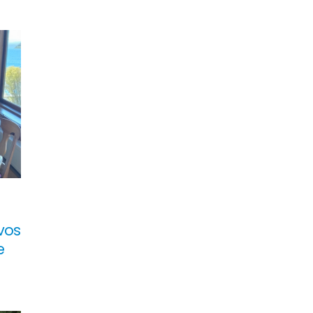
vos
e