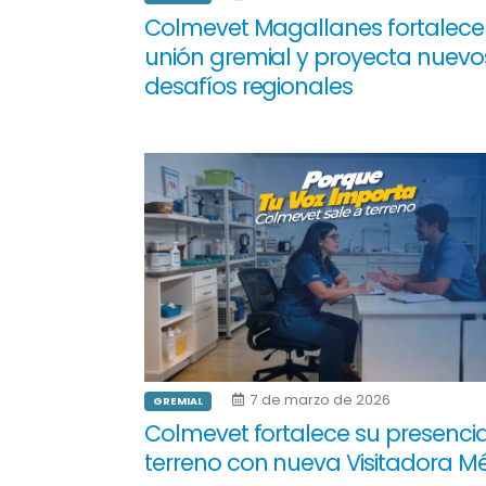
Colmevet Magallanes fortalece
unión gremial y proyecta nuevo
desafíos regionales
7 de marzo de 2026
GREMIAL
Colmevet fortalece su presenci
terreno con nueva Visitadora M