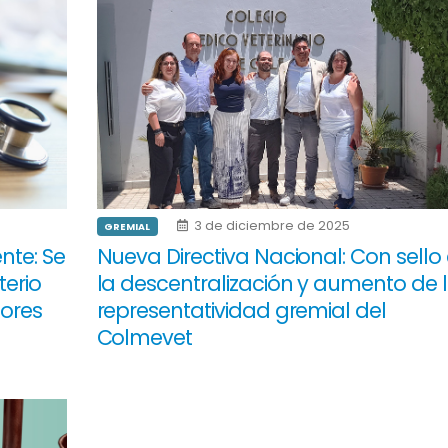
3 de diciembre de 2025
GREMIAL
nte: Se
Nueva Directiva Nacional: Con sello
terio
la descentralización y aumento de 
sores
representatividad gremial del
Colmevet