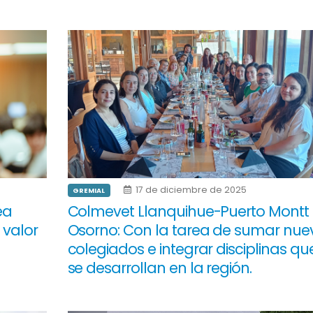
17 de diciembre de 2025
GREMIAL
ea
Colmevet Llanquihue-Puerto Montt
 valor
Osorno: Con la tarea de sumar nue
colegiados e integrar disciplinas qu
se desarrollan en la región.