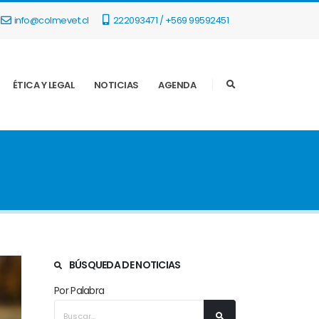
info@colmevet.cl
222093471 / +569 99592451
ÉTICA Y LEGAL
NOTICIAS
AGENDA
BÚSQUEDA DE NOTICIAS
Por Palabra