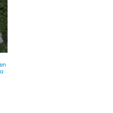
 en
la