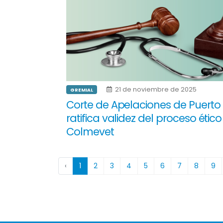
21 de noviembre de 2025
GREMIAL
Corte de Apelaciones de Puerto
ratifica validez del proceso étic
Colmevet
‹
1
2
3
4
5
6
7
8
9