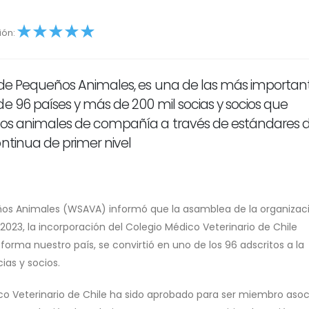
ión:
4
5
s de Pequeños Animales, es una de las más importan
e 96 países y más de 200 mil socias y socios que
 los animales de compañía a través de estándares 
ntinua de primer nivel
eños Animales (WSAVA) informó que la asamblea de la organizac
23, la incorporación del Colegio Médico Veterinario de Chile
ma nuestro país, se convirtió en uno de los 96 adscritos a la
ias y socios.
ico Veterinario de Chile ha sido aprobado para ser miembro aso