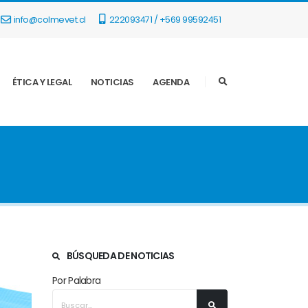
info@colmevet.cl
222093471 / +569 99592451
ÉTICA Y LEGAL
NOTICIAS
AGENDA
BÚSQUEDA DE NOTICIAS
Por Palabra