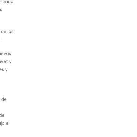
ntinua
s
de los
.
uevas
nvet y
es y
o de
 de
jo el