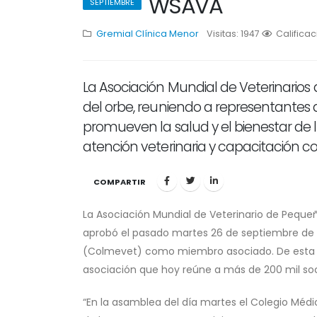
WSAVA
SEPTIEMBRE
Gremial
Clínica Menor
Visitas: 1947
1
Calificac
2
3
La Asociación Mundial de Veterinario
del orbe, reuniendo a representantes d
promueven la salud y el bienestar de
atención veterinaria y capacitación co
COMPARTIR
La Asociación Mundial de Veterinario de Pequ
aprobó el pasado martes 26 de septiembre de 20
(Colmevet) como miembro asociado. De esta for
asociación que hoy reúne a más de 200 mil soc
“En la asamblea del día martes el Colegio Méd