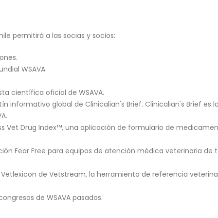
le permitirá a las socias y socios:
ones.
undial WSAVA.
ta científica oficial de WSAVA.
ín informativo global de Clinicalian's Brief. Clinicalian's Brief es l
VA.
ss Vet Drug Index™, una aplicación de formulario de medicame
ación Fear Free para equipos de atención médica veterinaria de t
etlexicon de Vetstream, la herramienta de referencia veterina
s congresos de WSAVA pasados.