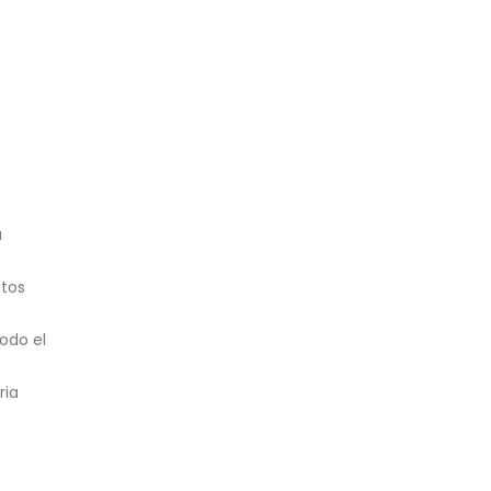
a
ntos
odo el
ria