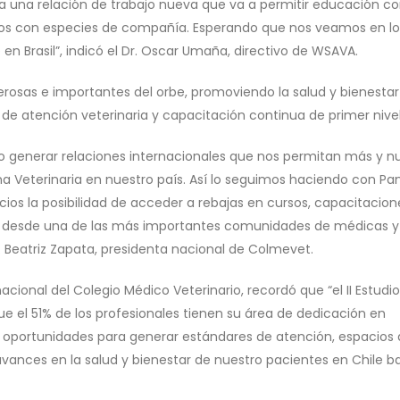
 una relación de trabajo nueva que va a permitir educación co
mos con especies de compañía. Esperando que nos veamos en lo
n Brasil”, indicó el Dr. Oscar Umaña, directivo de WSAVA.
sas e importantes del orbe, promoviendo la salud y bienestar 
e atención veterinaria y capacitación continua de primer nivel
 generar relaciones internacionales que nos permitan más y n
cina Veterinaria en nuestro país. Así lo seguimos haciendo con Pa
cios la posibilidad de acceder a rebajas en cursos, capacitacion
ir desde una de las más importantes comunidades de médicas y
. Beatriz Zapata, presidenta nacional de Colmevet.
nacional del Colegio Médico Veterinario, recordó que “el II Estudi
e el 51% de los profesionales tienen su área de dedicación en
 oportunidades para generar estándares de atención, espacios
ances en la salud y bienestar de nuestro pacientes en Chile ba