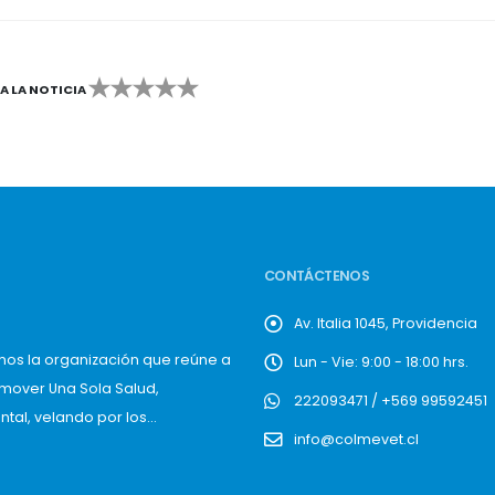
CA LA NOTICIA
2
3
4
5
CONTÁCTENOS
Av. Italia 1045, Providencia
mos la organización que reúne a
Lun - Vie: 9:00 - 18:00 hrs.
omover Una Sola Salud,
222093471 / +569 99592451
al, velando por los...
info@colmevet.cl