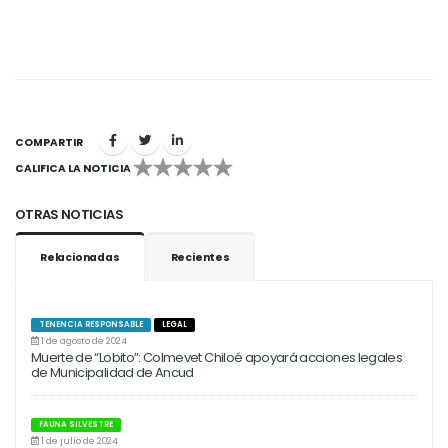
COMPARTIR
CALIFICA LA NOTICIA
1
2
3
4
5
OTRAS NOTICIAS
Relacionadas
Recientes
TENENCIA RESPONSABLE
LEGAL
1 de agosto de 2024
Muerte de “Lobito”: Colmevet Chiloé apoyará acciones legales
de Municipalidad de Ancud
FAUNA SILVESTRE
1 de julio de 2024