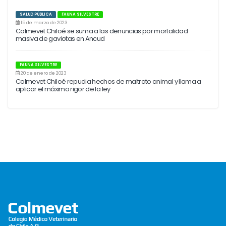
SALUD PÚBLICA
FAUNA SILVESTRE
15 de marzo de 2023
Colmevet Chiloé se suma a las denuncias por mortalidad
masiva de gaviotas en Ancud
FAUNA SILVESTRE
20 de enero de 2023
Colmevet Chiloé repudia hechos de maltrato animal y llama a
aplicar el máximo rigor de la ley