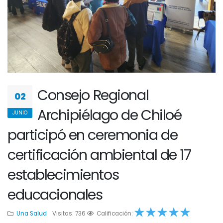
Consejo Regional
02
Archipiélago de Chiloé
JUNIO
participó en ceremonia de
certificación ambiental de 17
establecimientos
educacionales
Una Salud
Visitas: 736
1
2
Calificación:
3
4
5