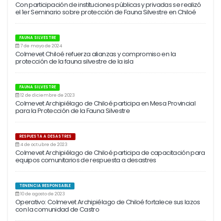
Con participación de instituciones públicas y privadas se realizó
el 1er Seminario sobre protección de Fauna Silvestre en Chiloé
FAUNA SILVESTRE
7 de mayo de 2024
Colmevet Chiloé refuerza alianzas y compromiso en la
protección de la fauna silvestre de la isla
FAUNA SILVESTRE
12 de diciembre de 2023
Colmevet Archipiélago de Chiloé participa en Mesa Provincial
para la Protección de la Fauna Silvestre
RESPUESTA A DESASTRES
4 de octubre de 2023
Colmevet Archipiélago de Chiloé participa de capacitación para
equipos comunitarios de respuesta a desastres
TENENCIA RESPONSABLE
10 de agosto de 2023
Operativo: Colmevet Archipiélago de Chiloé fortalece sus lazos
con la comunidad de Castro